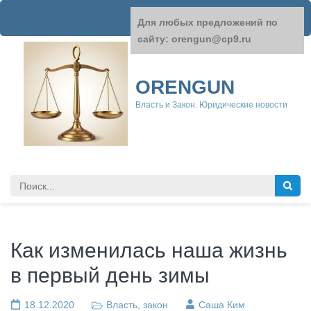
Перейти
Для любых предложений по
к
сайту: orengun@cp9.ru
содержимому
(нажмите
Enter)
ORENGUN
Власть и Закон. Юридические новости
Найти:
Как изменилась наша жизнь
в первый день зимы
18.12.2020
Власть, закон
Саша Ким